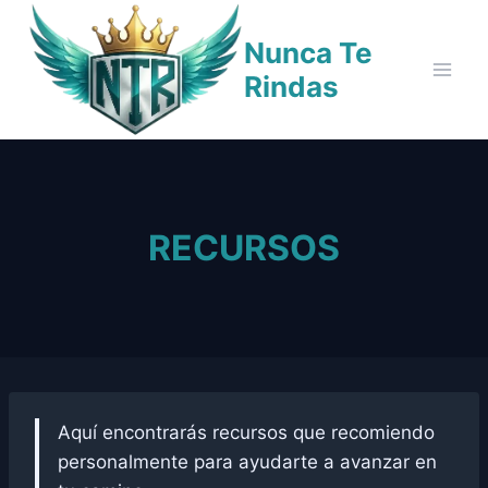
Skip
to
Nunca Te
content
Rindas
RECURSOS
Aquí encontrarás recursos que recomiendo
personalmente para ayudarte a avanzar en